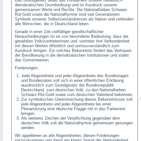
Das Grundgesetz bildet das Fundament unserer freiheitlich-
demokratischen Grundordnung und ist Ausdruck unserer
gemeinsamen Werte und Rechte. Die Nationalfarben Schwarz-
Rot-Gold sowie die Nationalhymne sind seit Generationen
Symbole unseres Selbstverständnisses als Nation und verbinden
alle Menschen, die in Deutschland leben.
Gerade in einer Zeit vielfältiger gesellschaftlicher
Herausforderungen ist es von besonderer Bedeutung, dass die
gewählten Volksvertreterinnen und -vertreter ihre Verbundenheit
mit diesen Werten öffentlich und unmissverständlich zum
Ausdruck bringen. Ein solches Bekenntnis fördert das Vertrauen
der Bevölkerung in die demokratischen Institutionen und stärkt
das Gemeinwesen.
Forderungen:
Jede Abgeordnete und jeder Abgeordnete des Bundestages
und Bundesrates soll sich in einer öffentlichen Erklärung
ausdrücklich zum Grundgesetz der Bundesrepublik
Deutschland, zum deutschen Volk, zu den Nationalfarben
Schwarz-Rot-Gold sowie zum deutschen Vaterland bekennen.
Zur symbolischen Unterstreichung dieses Bekenntnisses soll
jede Abgeordnete und jeder Abgeordnete bei einer
Plenarsitzung eine deutsche Flagge mit in das Parlament
bringen.
Als weiteres Zeichen der Verpflichtung gegenüber dem
deutschen Volk soll die Nationalhymne gemeinsam gesungen
werden.
Wir appellieren an alle Abgeordneten, diesen Forderungen
nachzukommen und damit ein klares Signal der Verbundenheit